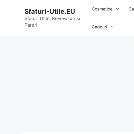
Sari
Cosmetice
Ca
Sfaturi-Utile.EU
la
conținut
Sfaturi Utile, Review-uri si
Pareri
Cadouri