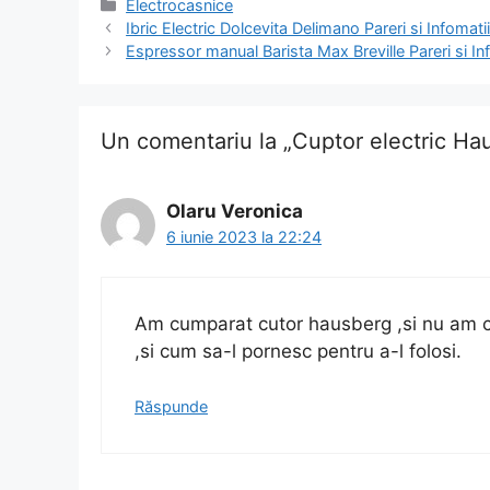
Categorii
Electrocasnice
Navigare
Ibric Electric Dolcevita Delimano Pareri si Infomatii
în
Espressor manual Barista Max Breville Pareri si Inf
articol
Un comentariu la „Cuptor electric Haus
Olaru Veronica
6 iunie 2023 la 22:24
Am cumparat cutor hausberg ,si nu am c
,si cum sa-l pornesc pentru a-l folosi.
Răspunde