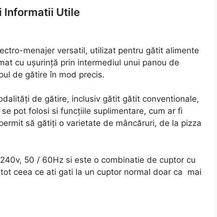
 Informatii Utile
ctro-menajer versatil, utilizat pentru gătit alimente
mat cu ușurință prin intermediul unui panou de
pul de gătire în mod precis.
lități de gătire, inclusiv gătit gătit conventionale,
se pot folosi si funcțiile suplimentare, cum ar fi
permit să gătiți o varietate de mâncăruri, de la pizza
40v, 50 / 60Hz si este o combinatie de cuptor cu
i tot ceea ce ati gati la un cuptor normal doar ca mai