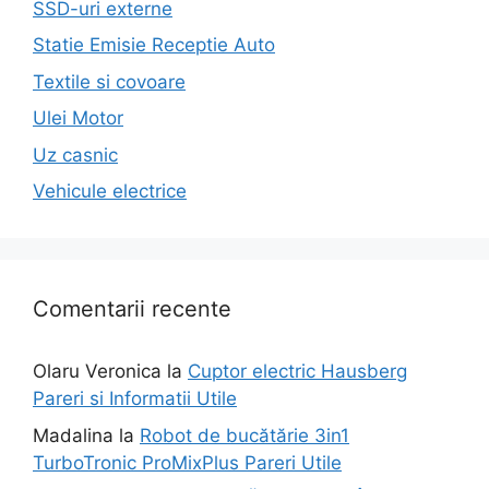
SSD-uri externe
Statie Emisie Receptie Auto
Textile si covoare
Ulei Motor
Uz casnic
Vehicule electrice
Comentarii recente
Olaru Veronica
la
Cuptor electric Hausberg
Pareri si Informatii Utile
Madalina
la
Robot de bucătărie 3in1
TurboTronic ProMixPlus Pareri Utile