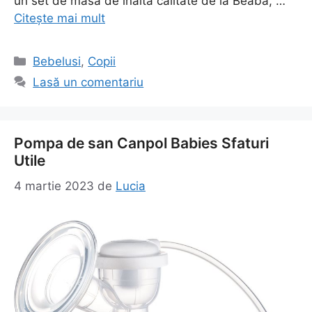
un set de masă de înaltă calitate de la Beaba, …
Citește mai mult
Categorii
Bebelusi
,
Copii
Lasă un comentariu
Pompa de san Canpol Babies Sfaturi
Utile
4 martie 2023
de
Lucia