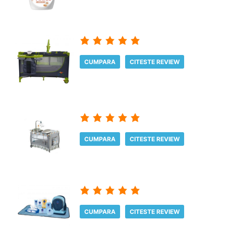
CUMPARA
CITESTE REVIEW
CUMPARA
CITESTE REVIEW
CUMPARA
CITESTE REVIEW