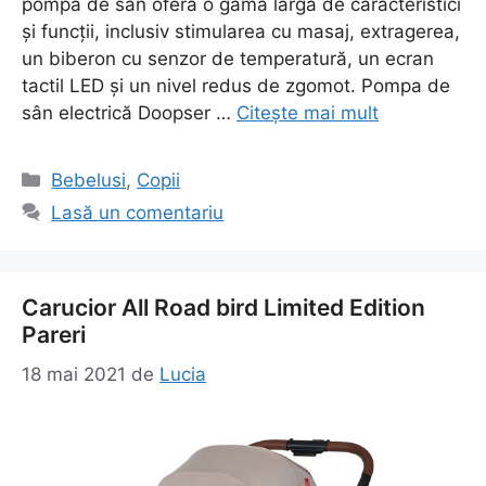
pompă de sân oferă o gamă largă de caracteristici
și funcții, inclusiv stimularea cu masaj, extragerea,
un biberon cu senzor de temperatură, un ecran
tactil LED și un nivel redus de zgomot. Pompa de
sân electrică Doopser …
Citește mai mult
Categorii
Bebelusi
,
Copii
Lasă un comentariu
Carucior All Road bird Limited Edition
Pareri
18 mai 2021
de
Lucia