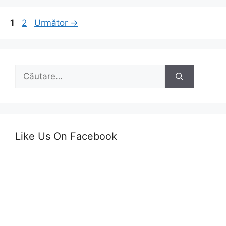
Navigare
Pagina
Pagina
1
2
Următor
→
în
articol
Caută
după:
Like Us On Facebook