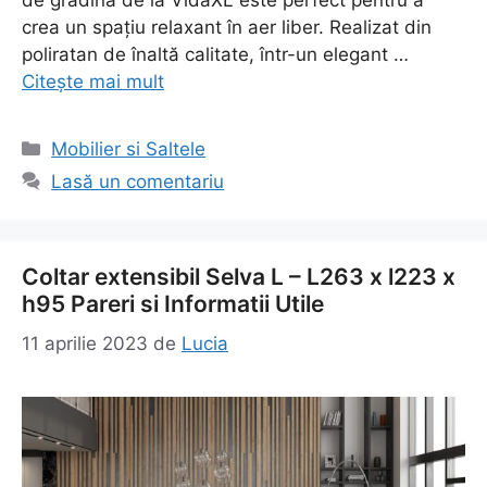
de grădină de la VidaXL este perfect pentru a
crea un spațiu relaxant în aer liber. Realizat din
poliratan de înaltă calitate, într-un elegant …
Citește mai mult
Categorii
Mobilier si Saltele
Lasă un comentariu
Coltar extensibil Selva L – L263 x l223 x
h95 Pareri si Informatii Utile
11 aprilie 2023
de
Lucia