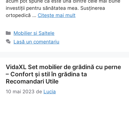
acum pot spune că este una dintre cele mai bune
investiții pentru sănătatea mea. Susținerea
ortopedică …
Citește mai mult
Categorii
Mobilier si Saltele
Lasă un comentariu
VidaXL Set mobilier de grădină cu perne
– Confort și stil în grădina ta
Recomandari Utile
10 mai 2023
de
Lucia