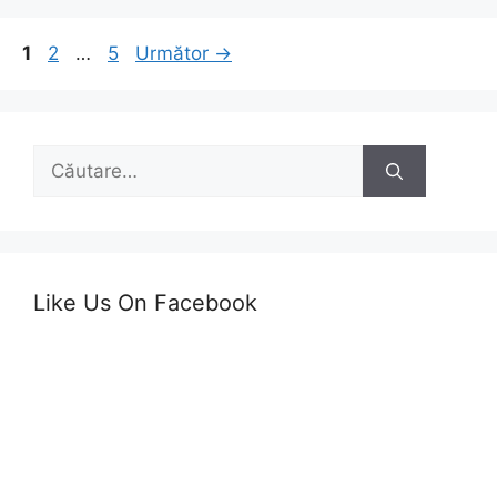
Navigare
Pagina
Pagina
Pagina
1
2
…
5
Următor
→
în
articol
Caută
după:
Like Us On Facebook