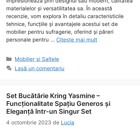
impresionează prin designul său modern, calitatea
materialelor și versatilitatea sa. În această
recenzie, vom explora în detaliu caracteristicile
tehnice, funcțiile și avantajele acestui set de
mobilier pentru sufragerie, oferind și păreri
personale pentru …
Citește mai mult
Categorii
Mobilier si Saltele
Lasă un comentariu
Set Bucătărie Kring Yasmine –
Funcționalitate Spațiu Generos și
Eleganță într-un Singur Set
4 octombrie 2023
de
Lucia