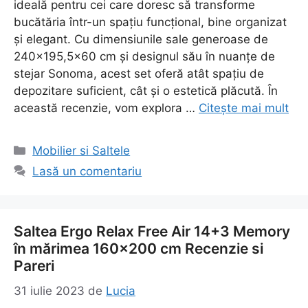
ideală pentru cei care doresc să transforme
bucătăria într-un spațiu funcțional, bine organizat
și elegant. Cu dimensiunile sale generoase de
240×195,5×60 cm și designul său în nuanțe de
stejar Sonoma, acest set oferă atât spațiu de
depozitare suficient, cât și o estetică plăcută. În
această recenzie, vom explora …
Citește mai mult
Categorii
Mobilier si Saltele
Lasă un comentariu
Saltea Ergo Relax Free Air 14+3 Memory
în mărimea 160×200 cm Recenzie si
Pareri
31 iulie 2023
de
Lucia