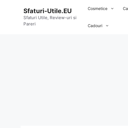
Sari
Cosmetice
Ca
Sfaturi-Utile.EU
la
conținut
Sfaturi Utile, Review-uri si
Pareri
Cadouri