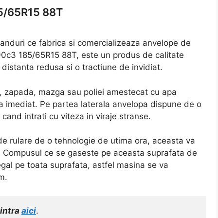
85/65R15 88T
branduri ce fabrica si comercializeaza anvelope de
190c3 185/65R15 88T, este un produs de calitate
distanta redusa si o tractiune de invidiat.
a, zapada, mazga sau poliei amestecat cu apa
rva imediat. Pe partea laterala anvelopa dispune de o
cand intrati cu viteza in viraje stranse.
de rulare de o tehnologie de utima ora, aceasta va
. Compusul ce se gaseste pe aceasta suprafata de
egal pe toata suprafata, astfel masina se va
m.
intra 
aici
.