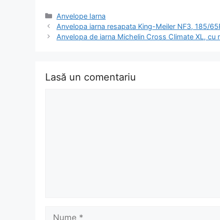
Categorii
Anvelope Iarna
Navigare
Anvelopa iarna resapata King-Meiler NF3, 185/65
în
Anvelopa de iarna Michelin Cross Climate XL, cu
articol
Lasă un comentariu
Comentariu
Nume