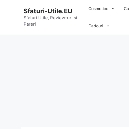
Sari
Cosmetice
Ca
Sfaturi-Utile.EU
la
conținut
Sfaturi Utile, Review-uri si
Pareri
Cadouri