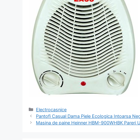
Categorii
Electrocasnice
Navigare
Pantofi Casual Dama Piele Ecologica Intoarsa Ne
în
Masina de paine Heinner HBM-900WHBK Pareri Ut
articol