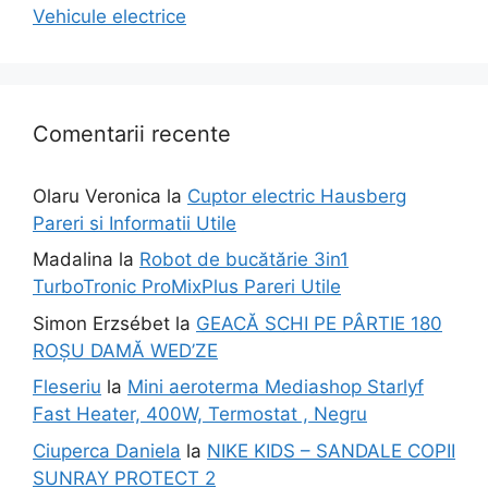
Vehicule electrice
Comentarii recente
Olaru Veronica
la
Cuptor electric Hausberg
Pareri si Informatii Utile
Madalina
la
Robot de bucătărie 3in1
TurboTronic ProMixPlus Pareri Utile
Simon Erzsébet
la
GEACĂ SCHI PE PÂRTIE 180
ROȘU DAMĂ WED’ZE
Fleseriu
la
Mini aeroterma Mediashop Starlyf
Fast Heater, 400W, Termostat , Negru
Ciuperca Daniela
la
NIKE KIDS – SANDALE COPII
SUNRAY PROTECT 2