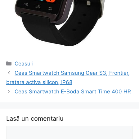
Categorii
Ceasuri
Navigare
Ceas Smartwatch Samsung Gear S3, Frontier,
în
bratara activa silicon, IP68
articol
Ceas Smartwatch E-Boda Smart Time 400 HR
Lasă un comentariu
Comentariu