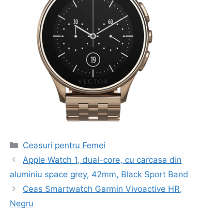
Categorii
Ceasuri pentru Femei
Navigare
Apple Watch 1, dual-core, cu carcasa din
în
aluminiu space grey, 42mm, Black Sport Band
articol
Ceas Smartwatch Garmin Vivoactive HR,
Negru