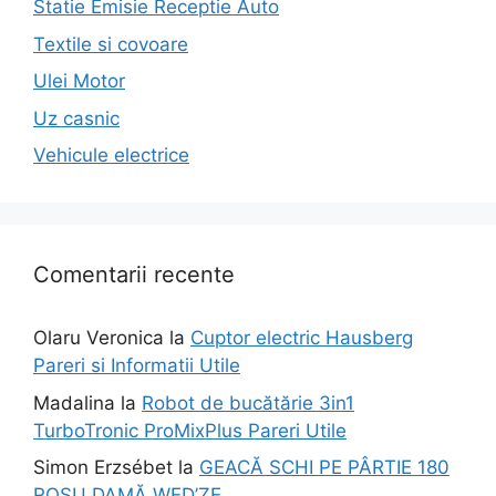
Statie Emisie Receptie Auto
Textile si covoare
Ulei Motor
Uz casnic
Vehicule electrice
Comentarii recente
Olaru Veronica
la
Cuptor electric Hausberg
Pareri si Informatii Utile
Madalina
la
Robot de bucătărie 3in1
TurboTronic ProMixPlus Pareri Utile
Simon Erzsébet
la
GEACĂ SCHI PE PÂRTIE 180
ROȘU DAMĂ WED’ZE