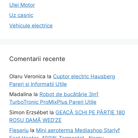
Ulei Motor
Uz casnic
Vehicule electrice
Comentarii recente
Olaru Veronica
la
Cuptor electric Hausberg
Pareri si Informatii Utile
Madalina
la
Robot de bucătărie 3in1
TurboTronic ProMixPlus Pareri Utile
Simon Erzsébet
la
GEACĂ SCHI PE PÂRTIE 180
ROȘU DAMĂ WED’ZE
Fleseriu
la
Mini aeroterma Mediashop Starlyf