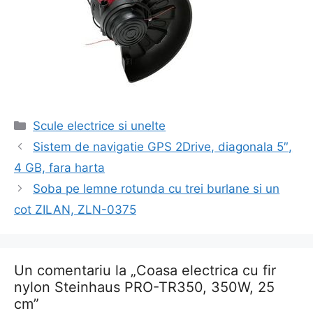
Categorii
Scule electrice si unelte
Navigare
Sistem de navigatie GPS 2Drive, diagonala 5″,
în
4 GB, fara harta
articol
Soba pe lemne rotunda cu trei burlane si un
cot ZILAN, ZLN-0375
Un comentariu la „Coasa electrica cu fir
nylon Steinhaus PRO-TR350, 350W, 25
cm”