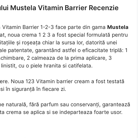
ui Mustela Vitamin Barrier Recenzie
 Vitamin Barrier 1-2-3 face parte din gama
Mustela
lat, noua crema 1 2 3 a fost special formulată pentru
taţiile şi roşeaţa chiar la sursa lor, datorită unei
le patentate, garantând astfel o eficacitate triplă: 1
are schimbare, 2 calmeaza de la prima aplicare, 3
istit, cu o piele hranita si catifelata.
tere. Noua 123 Vitamin barrier cream a fost testată
si în siguranţă în fiecare zi.
ne naturală, fără parfum sau conservanţi, garantează
ta crema se aplica si se indeparteaza foarte usor.