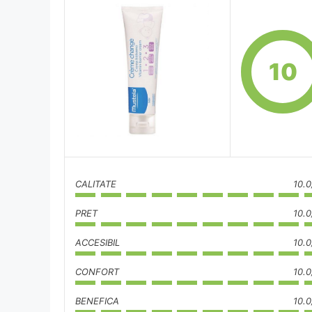
10
CALITATE
10.0
PRET
10.0
ACCESIBIL
10.0
CONFORT
10.0
BENEFICA
10.0