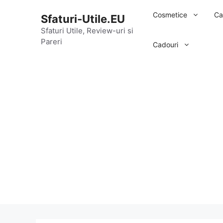
Sari
Cosmetice
Ca
Sfaturi-Utile.EU
la
conținut
Sfaturi Utile, Review-uri si
Pareri
Cadouri