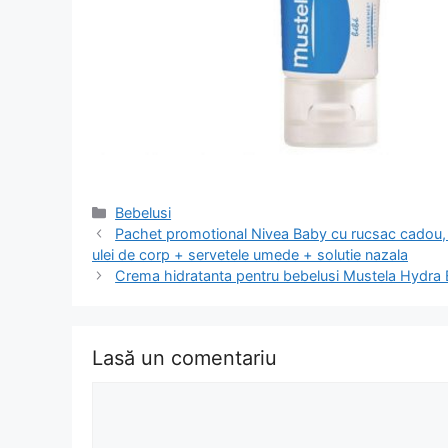
Categorii
Bebelusi
Navigare
Pachet promotional Nivea Baby cu rucsac cadou,
în
ulei de corp + servetele umede + solutie nazala
articol
Crema hidratanta pentru bebelusi Mustela Hydra Be
Lasă un comentariu
Comentariu