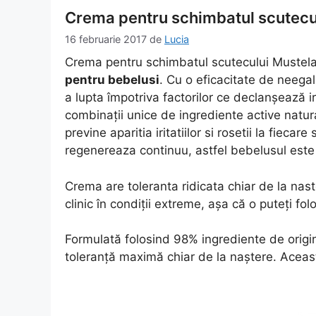
Crema pentru schimbatul scutecul
16 februarie 2017
de
Lucia
Crema pentru schimbatul scutecului Mustela
pentru bebelusi
. Cu o eficacitate de neega
a lupta împotriva factorilor ce declanşează iri
combinaţii unice de ingrediente active natura
previne aparitia iritatiilor si rosetii la fiec
regenereaza continuu, astfel bebelusul este lin
Crema are toleranta ridicata chiar de la nas
clinic în condiţii extreme, aşa că o puteţi folo
Formulată folosind 98% ingrediente de origi
toleranţă maximă chiar de la naştere. Aceas