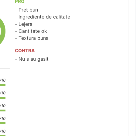
PRO
Pret bun
Ingrediente de calitate
Lejera
Cantitate ok
Textura buna
CONTRA
Nu s au gasit
/10
/10
/10
/10
/10