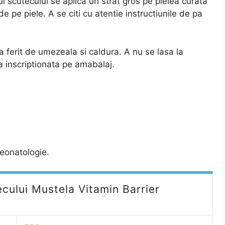
 scutecului se aplica un strat gros pe pielea curata
e pe piele. A se citi cu atentie instructiunile de pa
a ferit de umezeala si caldura. A nu se lasa la
a inscriptionata pe amabalaj.
neonatologie.
cului Mustela Vitamin Barrier