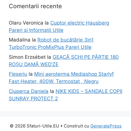
Comentarii recente
Olaru Veronica
la
Cuptor electric Hausberg
Pareri si Informatii Utile
Madalina
la
Robot de bucătărie 3in1
TurboTronic ProMixPlus Pareri Utile
Simon Erzsébet
la
GEACĂ SCHI PE PÂRTIE 180
ROȘU DAMĂ WED’ZE
Fleseriu
la
Mini aeroterma Mediashop Starlyf
Fast Heater, 400W, Termostat , Negru
Ciuperca Daniela
la
NIKE KIDS – SANDALE COPII
SUNRAY PROTECT 2
© 2026 Sfaturi-Utile.EU
• Construit cu
GeneratePress