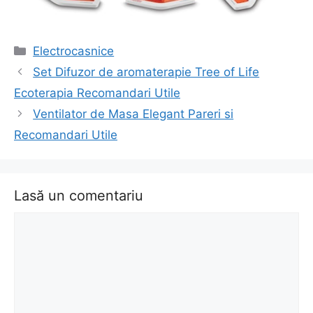
Categorii
Electrocasnice
Navigare
Set Difuzor de aromaterapie Tree of Life
în
Ecoterapia Recomandari Utile
articol
Ventilator de Masa Elegant Pareri si
Recomandari Utile
Lasă un comentariu
Comentariu