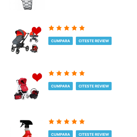
CUMPARA
CITESTE REVIEW
CUMPARA
CITESTE REVIEW
CUMPARA
CITESTE REVIEW