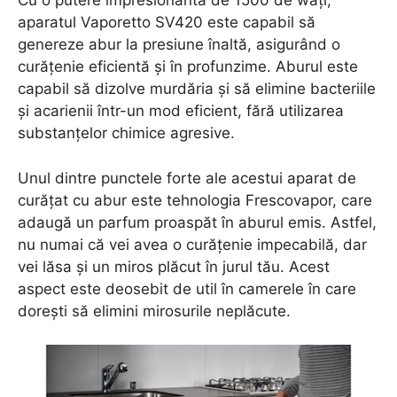
Cu o putere impresionantă de 1500 de wați,
aparatul Vaporetto SV420 este capabil să
genereze abur la presiune înaltă, asigurând o
curățenie eficientă și în profunzime. Aburul este
capabil să dizolve murdăria și să elimine bacteriile
și acarienii într-un mod eficient, fără utilizarea
substanțelor chimice agresive.
Unul dintre punctele forte ale acestui aparat de
curățat cu abur este tehnologia Frescovapor, care
adaugă un parfum proaspăt în aburul emis. Astfel,
nu numai că vei avea o curățenie impecabilă, dar
vei lăsa și un miros plăcut în jurul tău. Acest
aspect este deosebit de util în camerele în care
dorești să elimini mirosurile neplăcute.