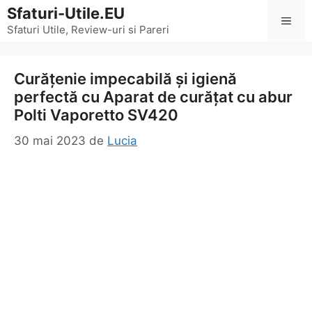
Sari
Sfaturi-Utile.EU
Men
la
Sfaturi Utile, Review-uri si Pareri
conținut
Curățenie impecabilă și igienă
perfectă cu Aparat de curățat cu abur
Polti Vaporetto SV420
30 mai 2023
de
Lucia