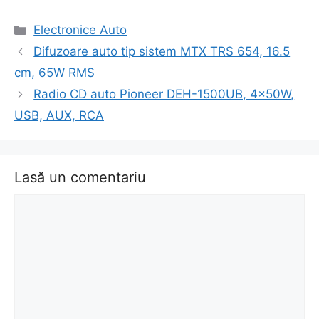
Categorii
Electronice Auto
Navigare
Difuzoare auto tip sistem MTX TRS 654, 16.5
în
cm, 65W RMS
articol
Radio CD auto Pioneer DEH-1500UB, 4x50W,
USB, AUX, RCA
Lasă un comentariu
Comentariu