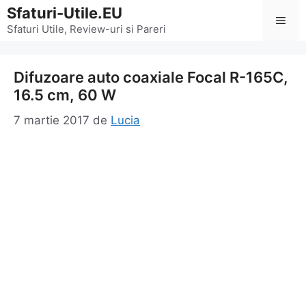
Sari
Sfaturi-Utile.EU
Men
la
Sfaturi Utile, Review-uri si Pareri
conținut
Difuzoare auto coaxiale Focal R-165C,
16.5 cm, 60 W
7 martie 2017
de
Lucia