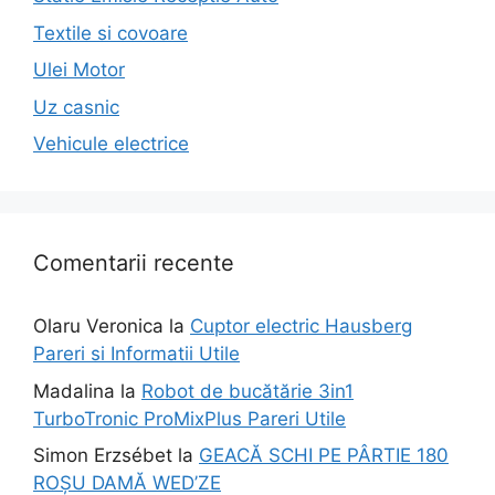
Textile si covoare
Ulei Motor
Uz casnic
Vehicule electrice
Comentarii recente
Olaru Veronica
la
Cuptor electric Hausberg
Pareri si Informatii Utile
Madalina
la
Robot de bucătărie 3in1
TurboTronic ProMixPlus Pareri Utile
Simon Erzsébet
la
GEACĂ SCHI PE PÂRTIE 180
ROȘU DAMĂ WED’ZE