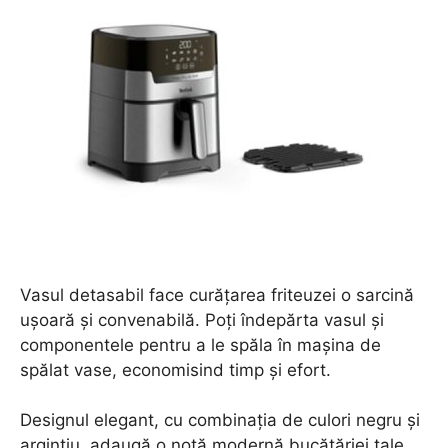
Vasul detasabil face curățarea friteuzei o sarcină
ușoară și convenabilă. Poți îndepărta vasul și
componentele pentru a le spăla în mașina de
spălat vase, economisind timp și efort.
Designul elegant, cu combinația de culori negru și
argintiu, adaugă o notă modernă bucătăriei tale,