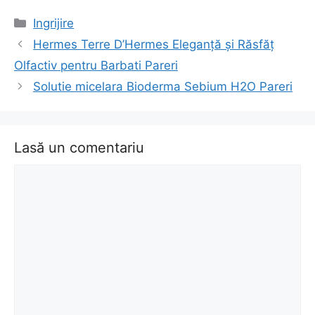
Categorii
Ingrijire
Navigare
Hermes Terre D’Hermes Eleganță și Răsfăț
în
Olfactiv pentru Barbati Pareri
articol
Solutie micelara Bioderma Sebium H2O Pareri
Lasă un comentariu
Comentariu