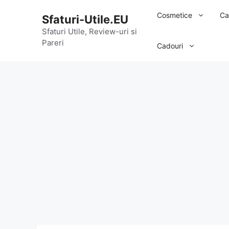
Sari
Cosmetice
Ca
Sfaturi-Utile.EU
la
conținut
Sfaturi Utile, Review-uri si
Pareri
Cadouri