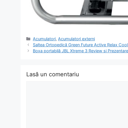
Categorii
Acumulatori
,
Acumulatori externi
Navigare
Saltea Ortopedică Green Future Active Relax Coo
în
Boxa portabilă JBL Xtreme 3 Review si Prezentar
articol
Lasă un comentariu
Comentariu