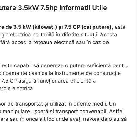
tere 3.5kW 7.5hp Informatii Utile
e de 3.5 kW (kilowați) și 7.5 CP (cai putere)
, este
e electrică portabilă în diferite situații. Acesta
i fără acces la rețeaua electrică sau în caz de
este capabil să genereze o putere suficientă pentru
 echipamente casnice la instrumente de construcție
e 7.5 CP asigură funcționarea eficientă a
rgie electrică.
 de transportat și utilizat în diferite medii. Un
 manipulare ușoară și transport convenabil. Astfel,
iere sau în orice alt loc unde aveți nevoie de o sursă