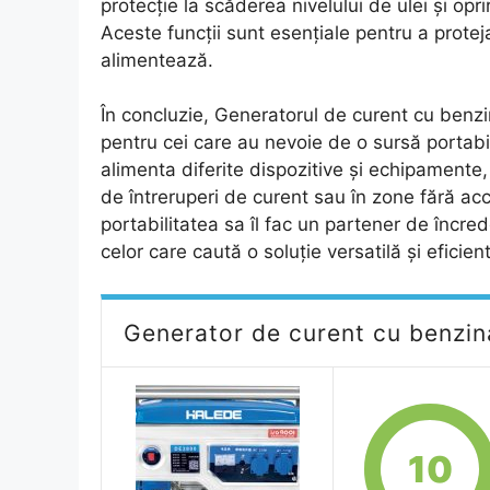
protecție la scăderea nivelului de ulei și opr
Aceste funcții sunt esențiale pentru a prote
alimentează.
În concluzie, Generatorul de curent cu benz
pentru cei care au nevoie de o sursă portabil
alimenta diferite dispozitive și echipamente
de întreruperi de curent sau în zone fără acce
portabilitatea sa îl fac un partener de încre
celor care caută o soluție versatilă și eficie
Generator de curent cu benzina
10