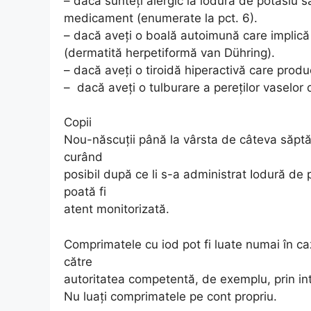
– dacă sunteţi alergic la iodura de potasiu s
medicament (enumerate la pct. 6).
– dacă aveţi o boală autoimună care implică s
(dermatită herpetiformă van Dühring).
– dacă aveţi o tiroidă hiperactivă care produc
– dacă aveţi o tulburare a pereţilor vaselo
Copii
Nou-născuţii până la vârsta de câteva săptă
curând
posibil după ce li s-a administrat Iodură de 
poată fi
atent monitorizată.
Comprimatele cu iod pot fi luate numai în c
către
autoritatea competentă, de exemplu, prin inte
Nu luaţi comprimatele pe cont propriu.