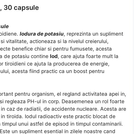
, 30 capsule
sule
roidiene.
Iodura de potasiu
, reprezinta un supliment
 vitalitate, actioneaza si la nivelul creierului,
fecte benefice chiar si pentru fumusete, acesta
ura de potasiu contine
Iod
, care ajuta foarte mult la
or tiroidieni ce ajuta la producerea de energie,
ului, acesta fiind practic ca un boost pentru
rtant pentru organism, el regland activitatea apei in,
si regleaza PH-ul in corp. Deasemenea un rol foarte
te in caz de radiatii, de accidente nucleare. Acesta are
 in tiroida. Iodul radioactiv este practic blocat de
n timpul unui astfel de episod in timpul contaminarii.
Este un supliment esential in zilele noastre cand