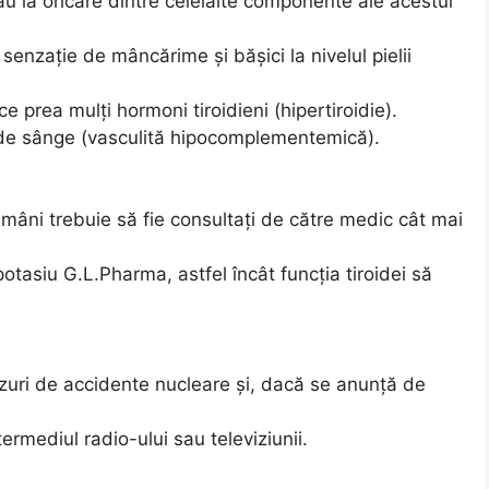
au la oricare dintre celelalte componente ale acestui
enzaţie de mâncărime şi băşici la nivelul pielii
e prea mulţi hormoni tiroidieni (hipertiroidie).
r de sânge (vasculită hipocomplementemică).
mâni trebuie să fie consultaţi de către medic cât mai
potasiu G.L.Pharma, astfel încât funcţia tiroidei să
azuri de accidente nucleare şi, dacă se anunţă de
rmediul radio-ului sau televiziunii.