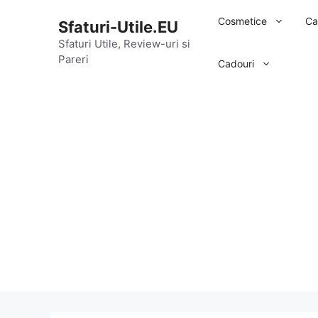
Sari
Cosmetice
Ca
Sfaturi-Utile.EU
la
conținut
Sfaturi Utile, Review-uri si
Pareri
Cadouri