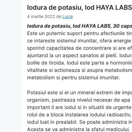
Iodura de potasiu, Iod HAYA LABS
4 martie 2022
de
Lucia
Iodura de potasiu, Iod HAYA LABS, 30 cap
Este un puternic suport pentru afectiunile ti
ce intareste sistemul imunitar, ofera energie si
sporind capacitatea de concentrare si are e
ajuntand la un aspect sanatos al pielii. Iod
bolile de tiroida. Iodul este parte a hormonil
vitalitate si actioneaza si asupra metabolism
metabolism si pentru sistemul imunitar.
Potasiul este si el un mineral extrem de impo
organism, pastreaza nivelul necesar de apa 
important il are iodul si in situatii de urgen
rolul de a bloca instalarea iodului radioactiv,
iodul luat in prealabil. Se poate administra i
Acesta se va administra la sfatul medicului. 