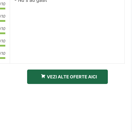
Nu s au gasit
/10
/10
/10
/10
/10
VEZI ALTE OFERTE AICI