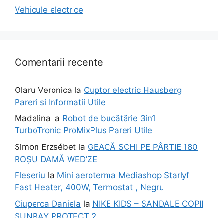
Vehicule electrice
Comentarii recente
Olaru Veronica
la
Cuptor electric Hausberg
Pareri si Informatii Utile
Madalina
la
Robot de bucătărie 3in1
TurboTronic ProMixPlus Pareri Utile
Simon Erzsébet
la
GEACĂ SCHI PE PÂRTIE 180
ROȘU DAMĂ WED’ZE
Fleseriu
la
Mini aeroterma Mediashop Starlyf
Fast Heater, 400W, Termostat , Negru
Ciuperca Daniela
la
NIKE KIDS – SANDALE COPII
SUNRAY PROTECT 2