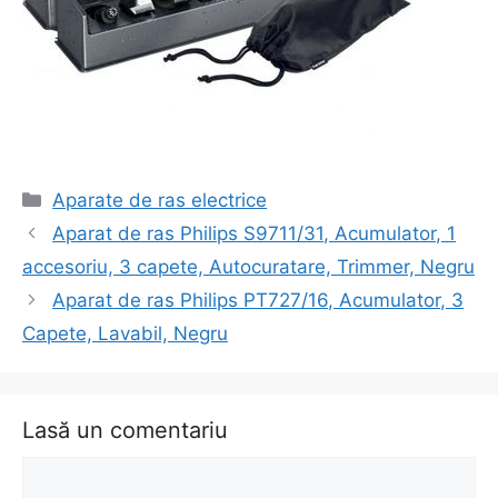
Categorii
Aparate de ras electrice
Navigare
Aparat de ras Philips S9711/31, Acumulator, 1
în
accesoriu, 3 capete, Autocuratare, Trimmer, Negru
articol
Aparat de ras Philips PT727/16, Acumulator, 3
Capete, Lavabil, Negru
Lasă un comentariu
Comentariu