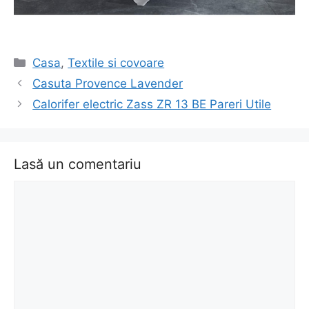
Categorii
Casa
,
Textile si covoare
Navigare
Casuta Provence Lavender
în
Calorifer electric Zass ZR 13 BE Pareri Utile
articol
Lasă un comentariu
Comentariu