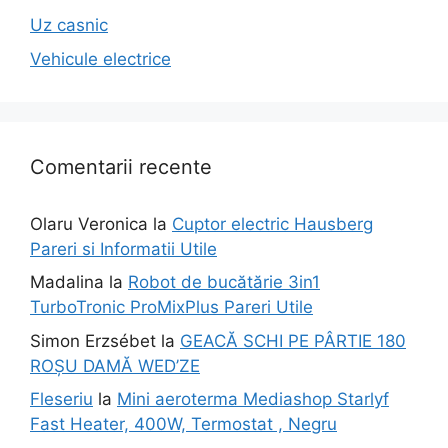
Uz casnic
Vehicule electrice
Comentarii recente
Olaru Veronica
la
Cuptor electric Hausberg
Pareri si Informatii Utile
Madalina
la
Robot de bucătărie 3in1
TurboTronic ProMixPlus Pareri Utile
Simon Erzsébet
la
GEACĂ SCHI PE PÂRTIE 180
ROȘU DAMĂ WED’ZE
Fleseriu
la
Mini aeroterma Mediashop Starlyf
Fast Heater, 400W, Termostat , Negru