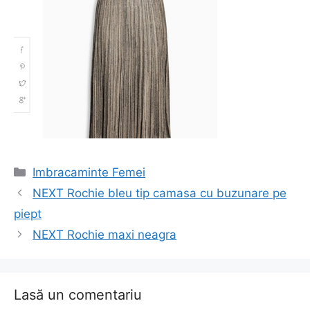
Categorii
Imbracaminte Femei
Navigare
NEXT Rochie bleu tip camasa cu buzunare pe
în
piept
articol
NEXT Rochie maxi neagra
Lasă un comentariu