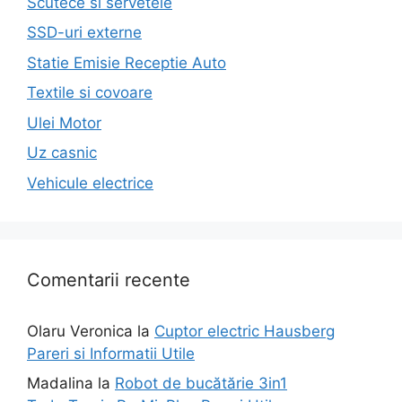
Scutece si servetele
SSD-uri externe
Statie Emisie Receptie Auto
Textile si covoare
Ulei Motor
Uz casnic
Vehicule electrice
Comentarii recente
Olaru Veronica
la
Cuptor electric Hausberg
Pareri si Informatii Utile
Madalina
la
Robot de bucătărie 3in1