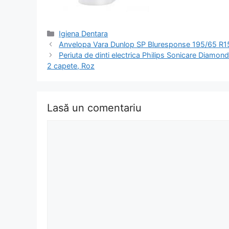
Categorii
Igiena Dentara
Navigare
Anvelopa Vara Dunlop SP Bluresponse 195/65 R1
în
Periuta de dinti electrica Philips Sonicare Diam
articol
2 capete, Roz
Lasă un comentariu
Comentariu