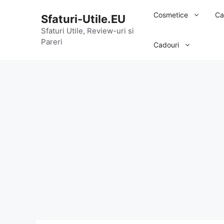
Sari
Cosmetice
Ca
Sfaturi-Utile.EU
la
conținut
Sfaturi Utile, Review-uri si
Pareri
Cadouri