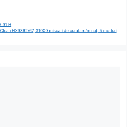
5 91 H
ondClean HX9362/67, 31000 miscari de curatare/minut, 5 moduri,