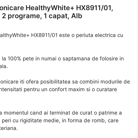
s Sonicare HealthyWhite+ HX8911/01,
 2 programe, 1 capat, Alb
HealthyWhite+ HX8911/01 este o periuta electrica cu
a la 100% pete in numai o saptamana de folosire in
ala.
onicare iti ofera posibilitatea sa combini modurile de
intensitati pentru un confort maxim si o curatare
ca momentul cand ai terminat de curat o patrime a
 peri cu rigiditate medie, in forma de romb, care
teriana.