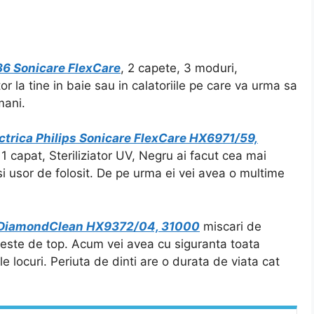
/36 Sonicare FlexCare
, 2 capete, 3 moduri,
r la tine in baie sau in calatoriile pe care va urma sa
mani.
ectrica Philips Sonicare FlexCare HX6971/59,
 capat, Steriliziator UV, Negru ai facut cea mai
si usor de folosit. De pe urma ei vei avea o multime
are DiamondClean HX9372/04, 31000
miscari de
 este de top. Acum vei avea cu siguranta toata
e locuri. Periuta de dinti are o durata de viata cat