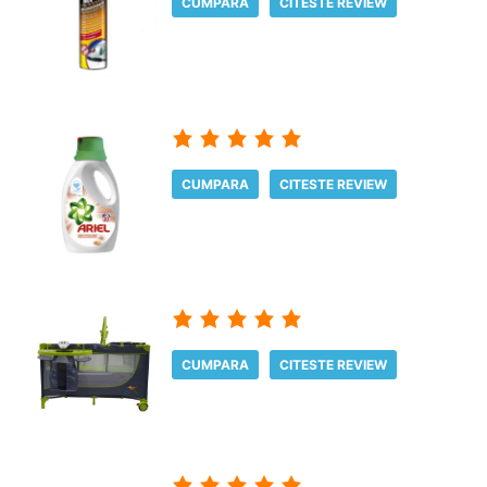
CUMPARA
CITESTE REVIEW
CUMPARA
CITESTE REVIEW
CUMPARA
CITESTE REVIEW