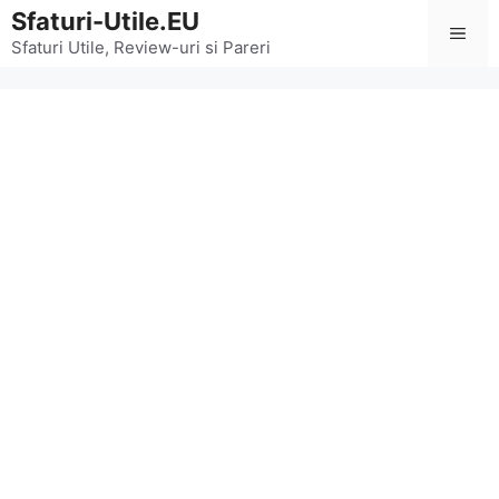
Sari
Sfaturi-Utile.EU
Men
la
Sfaturi Utile, Review-uri si Pareri
conținut