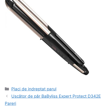
Categorii
Placi de indreptat parul
Navigare
Uscător de păr BaByliss Expert Protect D342E
în
Pareri
articol