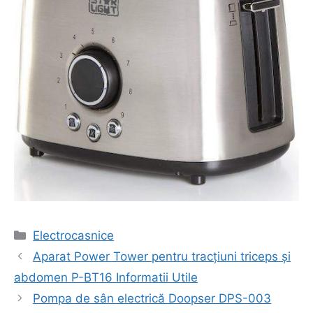
Categorii
Electrocasnice
Navigare
Aparat Power Tower pentru tracțiuni triceps și
în
abdomen P-BT16 Informatii Utile
articol
Pompa de sân electrică Doopser DPS-003