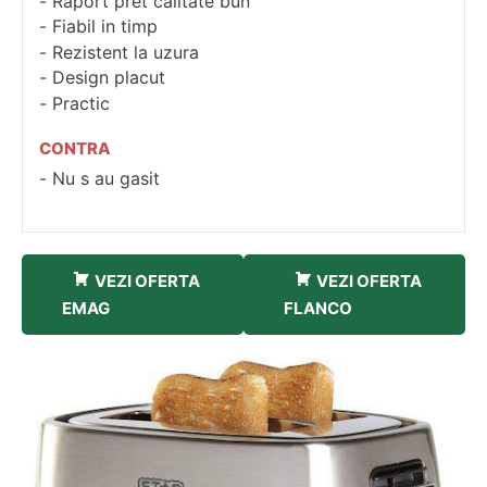
Raport pret calitate bun
Fiabil in timp
Rezistent la uzura
Design placut
Practic
CONTRA
Nu s au gasit
VEZI OFERTA
VEZI OFERTA
EMAG
FLANCO