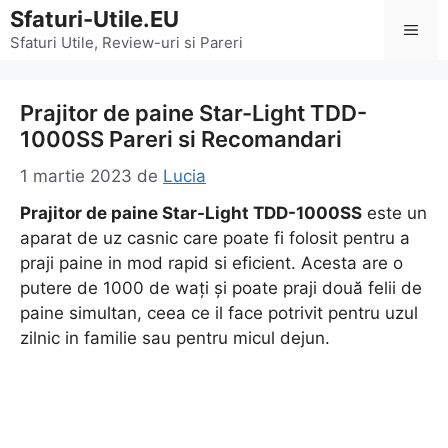
Sari
Sfaturi-Utile.EU
Men
la
Sfaturi Utile, Review-uri si Pareri
conținut
Prajitor de paine Star-Light TDD-
1000SS Pareri si Recomandari
1 martie 2023
de
Lucia
Prajitor de paine Star-Light TDD-1000SS
este un
aparat de uz casnic care poate fi folosit pentru a
praji paine in mod rapid si eficient. Acesta are o
putere de 1000 de wați și poate praji două felii de
paine simultan, ceea ce il face potrivit pentru uzul
zilnic in familie sau pentru micul dejun.