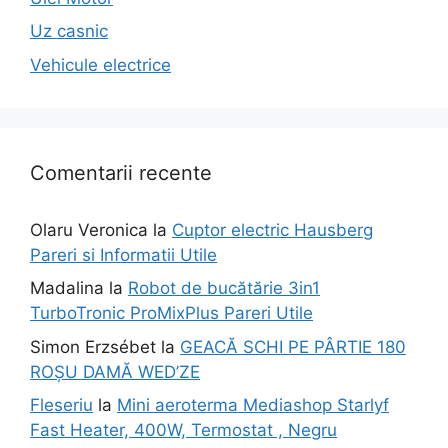
Uz casnic
Vehicule electrice
Comentarii recente
Olaru Veronica
la
Cuptor electric Hausberg
Pareri si Informatii Utile
Madalina
la
Robot de bucătărie 3in1
TurboTronic ProMixPlus Pareri Utile
Simon Erzsébet
la
GEACĂ SCHI PE PÂRTIE 180
ROȘU DAMĂ WED’ZE
Fleseriu
la
Mini aeroterma Mediashop Starlyf
Fast Heater, 400W, Termostat , Negru