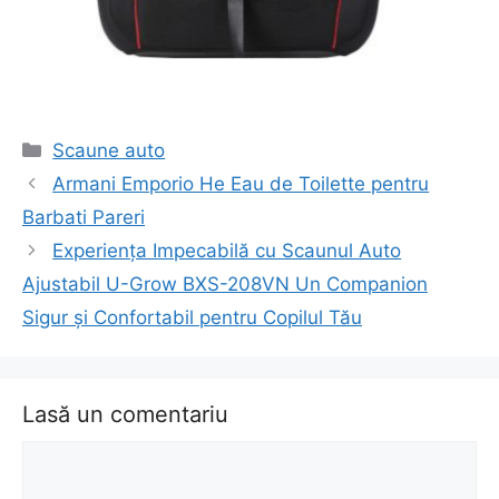
Categorii
Scaune auto
Navigare
Armani Emporio He Eau de Toilette pentru
în
Barbati Pareri
articol
Experiența Impecabilă cu Scaunul Auto
Ajustabil U-Grow BXS-208VN Un Companion
Sigur și Confortabil pentru Copilul Tău
Lasă un comentariu
Comentariu