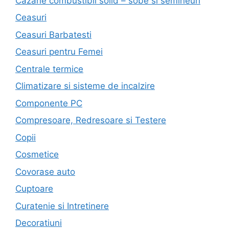
Cazane combustibil solid – sobe si semineuri
Ceasuri
Ceasuri Barbatesti
Ceasuri pentru Femei
Centrale termice
Climatizare si sisteme de incalzire
Componente PC
Compresoare, Redresoare si Testere
Copii
Cosmetice
Covorase auto
Cuptoare
Curatenie si Intretinere
Decoratiuni