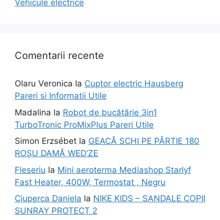
Vehicule electrice
Comentarii recente
Olaru Veronica
la
Cuptor electric Hausberg
Pareri si Informatii Utile
Madalina
la
Robot de bucătărie 3in1
TurboTronic ProMixPlus Pareri Utile
Simon Erzsébet
la
GEACĂ SCHI PE PÂRTIE 180
ROȘU DAMĂ WED’ZE
Fleseriu
la
Mini aeroterma Mediashop Starlyf
Fast Heater, 400W, Termostat , Negru
Ciuperca Daniela
la
NIKE KIDS – SANDALE COPII
SUNRAY PROTECT 2