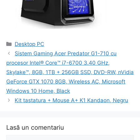
Categorii
Desktop PC
Navigare
Sistem Gaming Acer Predator G1-710 cu
în
procesor Intel® Core™ i7-6700 3.40 GHz,
articol
Skylake™, 8GB, 1TB + 256GB SSD, DVD-RW, nVidia
GeForce GTX 1070 8GB, Wireless AC, Microsoft
Windows 10 Home, Black
Kit tastatura + Mouse A+ K1 Kandaon, Negru
Lasă un comentariu
Comentariu