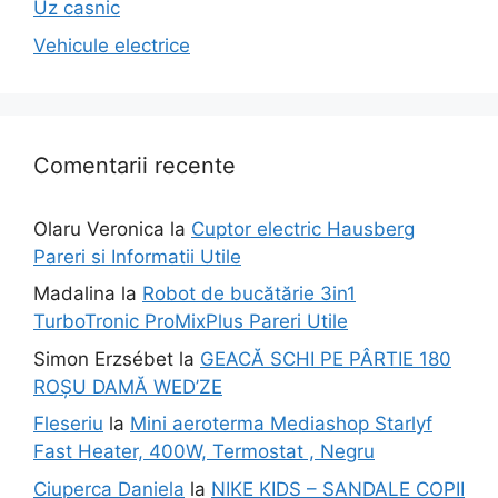
Uz casnic
Vehicule electrice
Comentarii recente
Olaru Veronica
la
Cuptor electric Hausberg
Pareri si Informatii Utile
Madalina
la
Robot de bucătărie 3in1
TurboTronic ProMixPlus Pareri Utile
Simon Erzsébet
la
GEACĂ SCHI PE PÂRTIE 180
ROȘU DAMĂ WED’ZE
Fleseriu
la
Mini aeroterma Mediashop Starlyf
Fast Heater, 400W, Termostat , Negru
Ciuperca Daniela
la
NIKE KIDS – SANDALE COPII