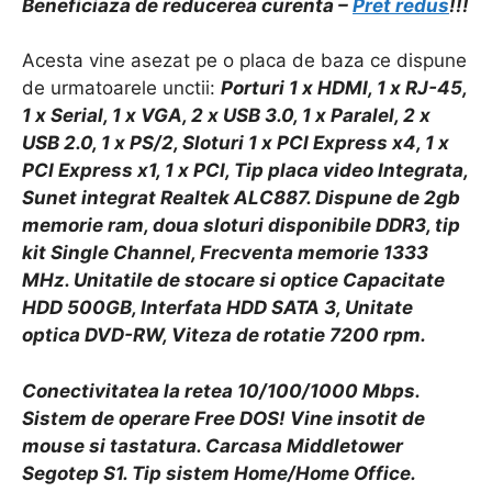
Beneficiaza de reducerea curenta –
Pret redus
!!!
Acesta vine asezat pe o placa de baza ce dispune
de urmatoarele unctii:
Porturi 1 x HDMI, 1 x RJ-45,
1 x Serial, 1 x VGA, 2 x USB 3.0, 1 x Paralel, 2 x
USB 2.0, 1 x PS/2, Sloturi 1 x PCI Express x4, 1 x
PCI Express x1, 1 x PCI, Tip placa video Integrata,
Sunet integrat Realtek ALC887. Dispune de 2gb
memorie ram, doua sloturi disponibile DDR3, tip
kit Single Channel, Frecventa memorie 1333
MHz. Unitatile de stocare si optice Capacitate
HDD 500GB, Interfata HDD SATA 3, Unitate
optica DVD-RW, Viteza de rotatie 7200 rpm.
Conectivitatea la retea 10/100/1000 Mbps.
Sistem de operare Free DOS! Vine insotit de
mouse si tastatura. Carcasa Middletower
Segotep S1. Tip sistem Home/Home Office.