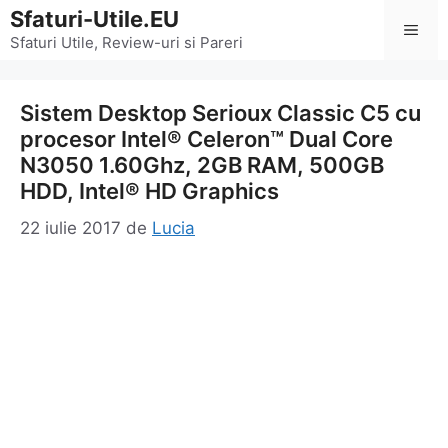
Sari
Sfaturi-Utile.EU
Men
la
Sfaturi Utile, Review-uri si Pareri
conținut
Sistem Desktop Serioux Classic C5 cu
procesor Intel® Celeron™ Dual Core
N3050 1.60Ghz, 2GB RAM, 500GB
HDD, Intel® HD Graphics
22 iulie 2017
de
Lucia