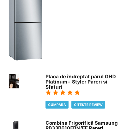
Placa de îndreptat părul GHD
Platinum+ Styler Pareri si
Sfaturi
CUMPARA
CITESTE REVIEW
Combina Frigorifică Samsung
RB33B610EBN/EF Pareri