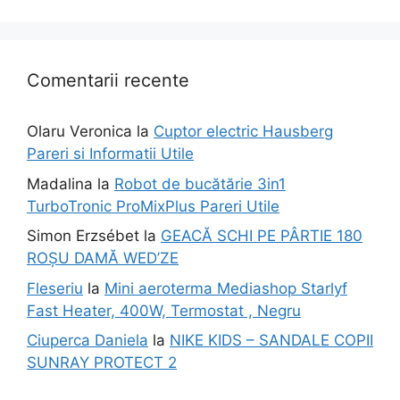
Comentarii recente
Olaru Veronica
la
Cuptor electric Hausberg
Pareri si Informatii Utile
Madalina
la
Robot de bucătărie 3in1
TurboTronic ProMixPlus Pareri Utile
Simon Erzsébet
la
GEACĂ SCHI PE PÂRTIE 180
ROȘU DAMĂ WED’ZE
Fleseriu
la
Mini aeroterma Mediashop Starlyf
Fast Heater, 400W, Termostat , Negru
Ciuperca Daniela
la
NIKE KIDS – SANDALE COPII
SUNRAY PROTECT 2