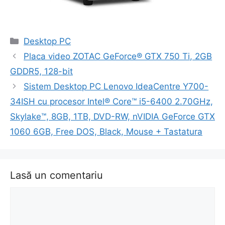
Categorii
Desktop PC
Navigare
Placa video ZOTAC GeForce® GTX 750 Ti, 2GB
în
GDDR5, 128-bit
articol
Sistem Desktop PC Lenovo IdeaCentre Y700-
34ISH cu procesor Intel® Core™ i5-6400 2.70GHz,
Skylake™, 8GB, 1TB, DVD-RW, nVIDIA GeForce GTX
1060 6GB, Free DOS, Black, Mouse + Tastatura
Lasă un comentariu
Comentariu