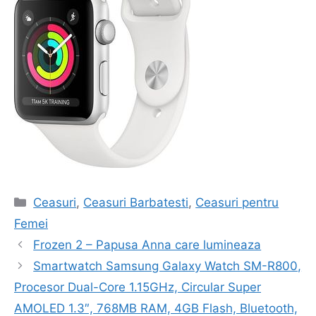
Categorii
Ceasuri
,
Ceasuri Barbatesti
,
Ceasuri pentru
Femei
Navigare
Frozen 2 – Papusa Anna care lumineaza
în
Smartwatch Samsung Galaxy Watch SM-R800,
articol
Procesor Dual-Core 1.15GHz, Circular Super
AMOLED 1.3″, 768MB RAM, 4GB Flash, Bluetooth,