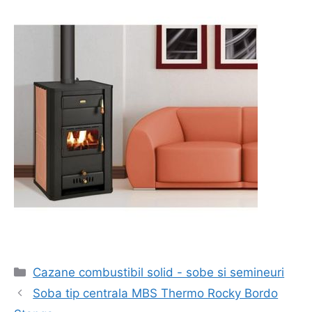
Categorii
Cazane combustibil solid - sobe si semineuri
Navigare
Soba tip centrala MBS Thermo Rocky Bordo
în