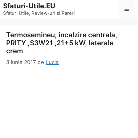
Sari
Sfaturi-Utile.EU
Men
la
Sfaturi Utile, Review-uri si Pareri
conținut
Termosemineu, incalzire centrala,
PRITY ,S3W21 ,21+5 kW, laterale
crem
8 iunie 2017
de
Lucia