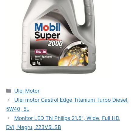
Categorii
Ulei Motor
Navigare
Ulei motor Castrol Edge Titanium Turbo Diesel,
în
5W40, 5L
articol
Monitor LED TN Philips 21.5″, Wide, Full HD,
DVI, Negru, 223V5LSB