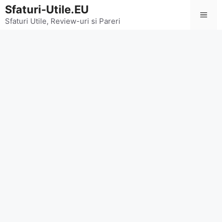
Sari
Sfaturi-Utile.EU
Men
la
Sfaturi Utile, Review-uri si Pareri
conținut