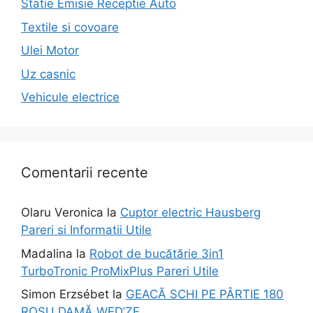
Statie Emisie Receptie Auto
Textile si covoare
Ulei Motor
Uz casnic
Vehicule electrice
Comentarii recente
Olaru Veronica
la
Cuptor electric Hausberg
Pareri si Informatii Utile
Madalina
la
Robot de bucătărie 3in1
TurboTronic ProMixPlus Pareri Utile
Simon Erzsébet
la
GEACĂ SCHI PE PÂRTIE 180
ROȘU DAMĂ WED’ZE