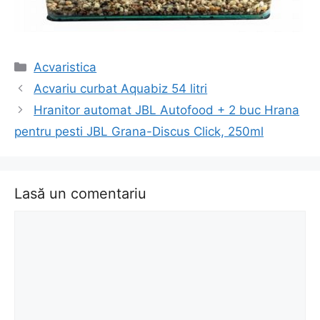
Categorii
Acvaristica
Navigare
Acvariu curbat Aquabiz 54 litri
în
Hranitor automat JBL Autofood + 2 buc Hrana
articol
pentru pesti JBL Grana-Discus Click, 250ml
Lasă un comentariu
Comentariu