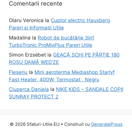
Comentarii recente
Olaru Veronica
la
Cuptor electric Hausberg
Pareri si Informatii Utile
Madalina
la
Robot de bucătărie 3in1
TurboTronic ProMixPlus Pareri Utile
Simon Erzsébet
la
GEACĂ SCHI PE PÂRTIE 180
ROȘU DAMĂ WED’ZE
Fleseriu
la
Mini aeroterma Mediashop Starlyf
Fast Heater, 400W, Termostat , Negru
Ciuperca Daniela
la
NIKE KIDS – SANDALE COPII
SUNRAY PROTECT 2
© 2026 Sfaturi-Utile.EU
• Construit cu
GeneratePress