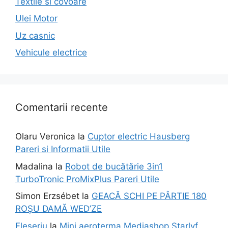
Textile si covoare
Ulei Motor
Uz casnic
Vehicule electrice
Comentarii recente
Olaru Veronica
la
Cuptor electric Hausberg
Pareri si Informatii Utile
Madalina
la
Robot de bucătărie 3in1
TurboTronic ProMixPlus Pareri Utile
Simon Erzsébet
la
GEACĂ SCHI PE PÂRTIE 180
ROȘU DAMĂ WED’ZE
Fleseriu
la
Mini aeroterma Mediashop Starlyf