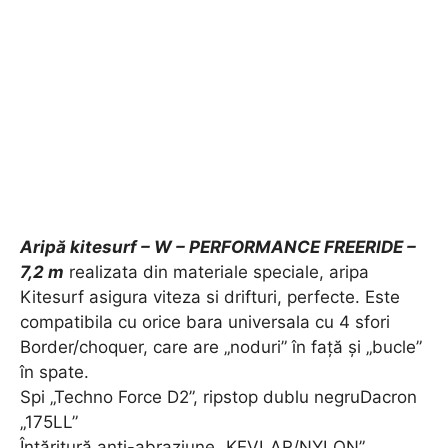
Aripă kitesurf – W – PERFORMANCE FREERIDE –
7,2 m
realizata din materiale speciale, aripa
Kitesurf asigura viteza si drifturi, perfecte. Este
compatibila cu orice bara universala cu 4 sfori
Border/choquer, care are „noduri” în față și „bucle”
în spate.
Spi „Techno Force D2”, ripstop dublu negruDacron
„175LL”
Întăritură anti-abraziune „KEVLAR/NYLON”