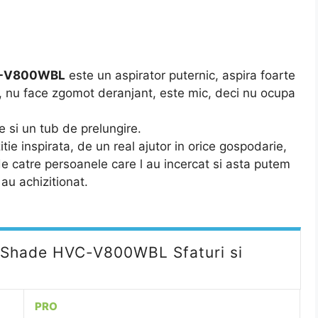
VC-V800WBL
este un aspirator puternic, aspira foarte
epa, nu face zgomot deranjant, este mic, deci nu ocupa
ie si un tub de prelungire.
ie inspirata, de un real ajutor in orice gospodarie,
de catre persoanele care l au incercat si asta putem
 au achizitionat.
eaShade HVC-V800WBL Sfaturi si
PRO