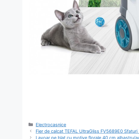
Categorii
Electrocasnice
Navigare
Fier de calcat TEFAL UltraGliss FV5689E0 Sfaturi u
în
Lavoar pe blat cu motive florale 40 cm albastru/auri