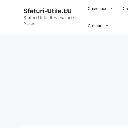
Sari
Cosmetice
Ca
Sfaturi-Utile.EU
la
conținut
Sfaturi Utile, Review-uri si
Pareri
Cadouri