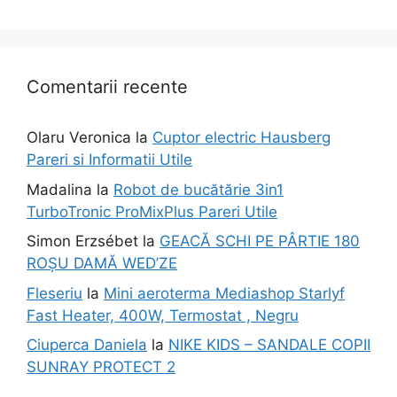
Comentarii recente
Olaru Veronica
la
Cuptor electric Hausberg
Pareri si Informatii Utile
Madalina
la
Robot de bucătărie 3in1
TurboTronic ProMixPlus Pareri Utile
Simon Erzsébet
la
GEACĂ SCHI PE PÂRTIE 180
ROȘU DAMĂ WED’ZE
Fleseriu
la
Mini aeroterma Mediashop Starlyf
Fast Heater, 400W, Termostat , Negru
Ciuperca Daniela
la
NIKE KIDS – SANDALE COPII
SUNRAY PROTECT 2