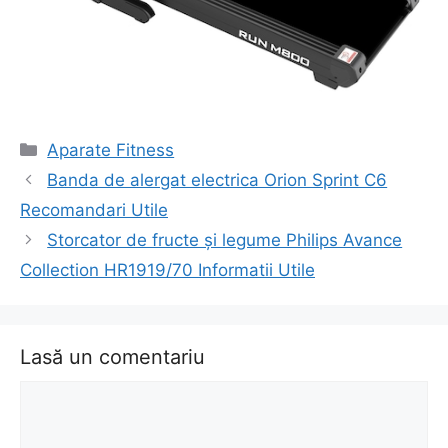
Categorii
Aparate Fitness
Navigare
Banda de alergat electrica Orion Sprint C6
în
Recomandari Utile
articol
Storcator de fructe și legume Philips Avance
Collection HR1919/70 Informatii Utile
Lasă un comentariu
Comentariu