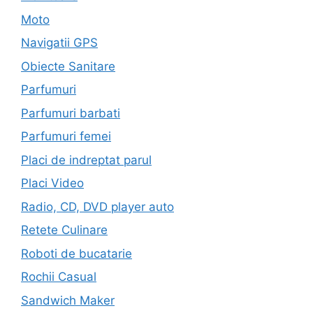
Moto
Navigatii GPS
Obiecte Sanitare
Parfumuri
Parfumuri barbati
Parfumuri femei
Placi de indreptat parul
Placi Video
Radio, CD, DVD player auto
Retete Culinare
Roboti de bucatarie
Rochii Casual
Sandwich Maker