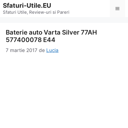
Sari
Sfaturi-Utile.EU
Men
la
Sfaturi Utile, Review-uri si Pareri
conținut
Baterie auto Varta Silver 77AH
577400078 E44
7 martie 2017
de
Lucia