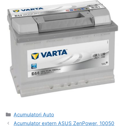
Categorii
Acumulatori Auto
Navigare
Acumulator extern ASUS ZenPower, 10050
în