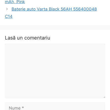
mAh, Pink
articol
Baterie auto Varta Black 56AH 556400048
C14
Lasă un comentariu
Comentariu
Nume