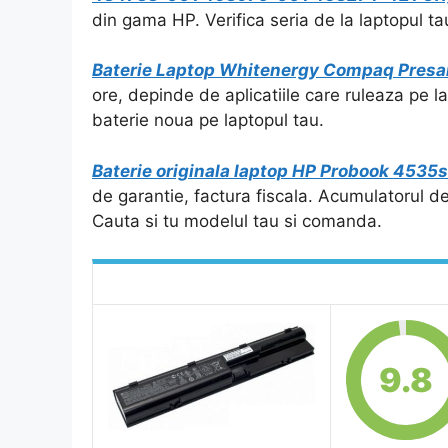
din gama HP. Verifica seria de la laptopul ta
Baterie Laptop Whitenergy Compaq Presa
ore, depinde de aplicatiile care ruleaza pe 
baterie noua pe laptopul tau.
Baterie originala laptop HP Probook 4535s
de garantie, factura fiscala. Acumulatorul d
Cauta si tu modelul tau si comanda.
9.8