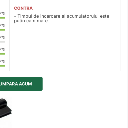
CONTRA
/10
Timpul de incarcare al acumulatorului este
putin cam mare.
/10
/10
/10
/10
UMPARA ACUM