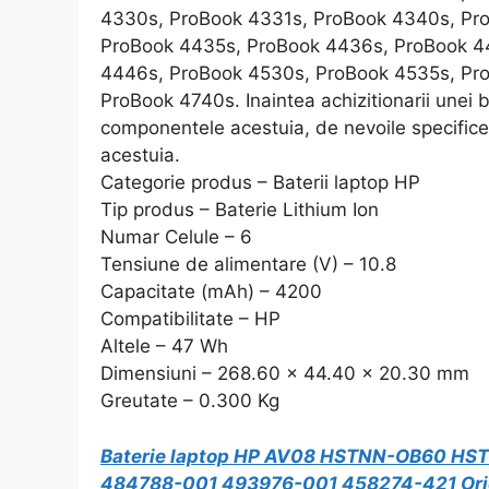
4330s, ProBook 4331s, ProBook 4340s, Pr
ProBook 4435s, ProBook 4436s, ProBook 4
4446s, ProBook 4530s, ProBook 4535s, Pr
ProBook 4740s. Inaintea achizitionarii unei ba
componentele acestuia, de nevoile specifice d
acestuia.
Categorie produs – Baterii laptop HP
Tip produs – Baterie Lithium Ion
Numar Celule – 6
Tensiune de alimentare (V) – 10.8
Capacitate (mAh) – 4200
Compatibilitate – HP
Altele – 47 Wh
Dimensiuni – 268.60 x 44.40 x 20.30 mm
Greutate – 0.300 Kg
Baterie laptop HP AV08 HSTNN-OB60 H
484788-001 493976-001 458274-421 Ori