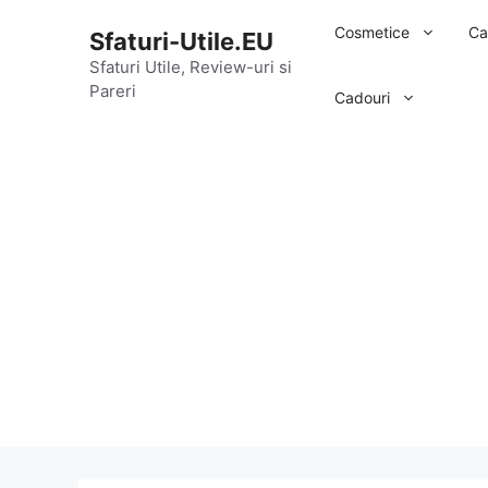
Sari
Cosmetice
Ca
Sfaturi-Utile.EU
la
conținut
Sfaturi Utile, Review-uri si
Pareri
Cadouri