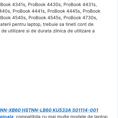
oBook 4341s, ProBook 4430s, ProBook 4431s,
440s, ProBook 4441s, ProBook 4445s, ProBook
oBook 4540s, ProBook 4545s, ProBook 4730s,
terii pentru laptop, trebuie sa tineti cont de
e utilizare si de durata zilnica de utilizare a
STNN-XB60 HSTNN-LB60 KU533A 501114-001
ginala
, compatibila cu mai multe modele de laptop