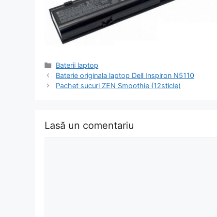
Categorii
Baterii laptop
Navigare
Baterie originala laptop Dell Inspiron N5110
în
Pachet sucuri ZEN Smoothie (12sticle)
articol
Lasă un comentariu
Comentariu