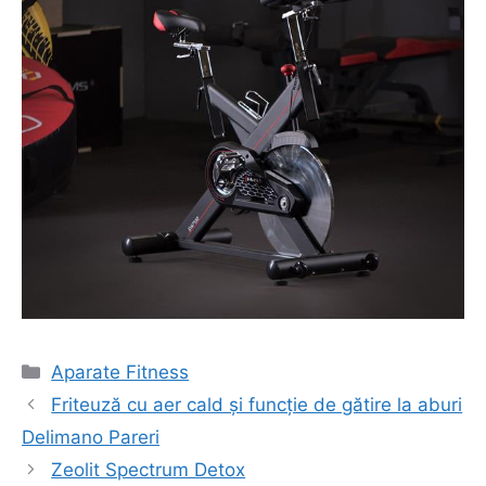
Categorii
Aparate Fitness
Navigare
Friteuză cu aer cald și funcție de gătire la aburi
în
Delimano Pareri
articol
Zeolit Spectrum Detox