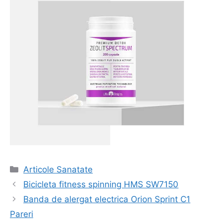
Categorii
Articole Sanatate
Navigare
Bicicleta fitness spinning HMS SW7150
în
Banda de alergat electrica Orion Sprint C1
articol
Pareri