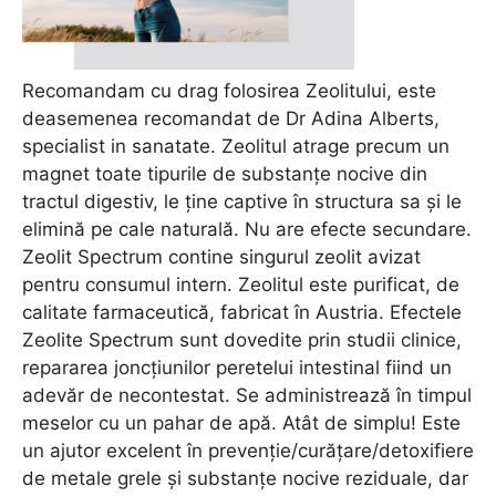
Recomandam cu drag folosirea Zeolitului, este
deasemenea recomandat de Dr Adina Alberts,
specialist in sanatate. Zeolitul atrage precum un
magnet toate tipurile de substanțe nocive din
tractul digestiv, le ține captive în structura sa și le
elimină pe cale naturală. Nu are efecte secundare.
Zeolit Spectrum contine singurul zeolit avizat
pentru consumul intern. Zeolitul este purificat, de
calitate farmaceutică, fabricat în Austria. Efectele
Zeolite Spectrum sunt dovedite prin studii clinice,
repararea joncțiunilor peretelui intestinal fiind un
adevăr de necontestat. Se administrează în timpul
meselor cu un pahar de apă. Atât de simplu! Este
un ajutor excelent în prevenție/curățare/detoxifiere
de metale grele și substanțe nocive reziduale, dar