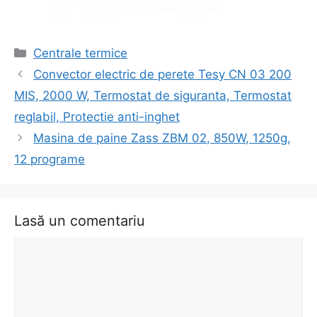
Categorii
Centrale termice
Navigare
Convector electric de perete Tesy CN 03 200
în
MIS, 2000 W, Termostat de siguranta, Termostat
articol
reglabil, Protectie anti-inghet
Masina de paine Zass ZBM 02, 850W, 1250g,
12 programe
Lasă un comentariu
Comentariu