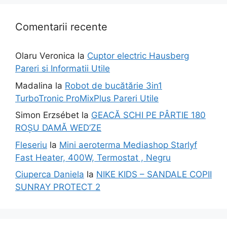
Comentarii recente
Olaru Veronica
la
Cuptor electric Hausberg
Pareri si Informatii Utile
Madalina
la
Robot de bucătărie 3in1
TurboTronic ProMixPlus Pareri Utile
Simon Erzsébet
la
GEACĂ SCHI PE PÂRTIE 180
ROȘU DAMĂ WED’ZE
Fleseriu
la
Mini aeroterma Mediashop Starlyf
Fast Heater, 400W, Termostat , Negru
Ciuperca Daniela
la
NIKE KIDS – SANDALE COPII
SUNRAY PROTECT 2