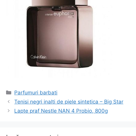
Categorii
Parfumuri barbati
Navigare
Tenisi negri inalti de piele sintetica – Big Star
în
Lapte praf Nestle NAN 4 Probio, 800g
articol