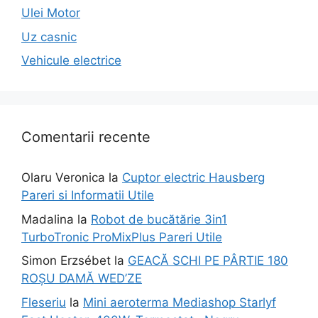
Ulei Motor
Uz casnic
Vehicule electrice
Comentarii recente
Olaru Veronica
la
Cuptor electric Hausberg
Pareri si Informatii Utile
Madalina
la
Robot de bucătărie 3in1
TurboTronic ProMixPlus Pareri Utile
Simon Erzsébet
la
GEACĂ SCHI PE PÂRTIE 180
ROȘU DAMĂ WED’ZE
Fleseriu
la
Mini aeroterma Mediashop Starlyf