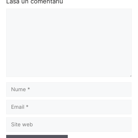
Lasă un comentariu
Comentariu
Nume
Email
Site
web