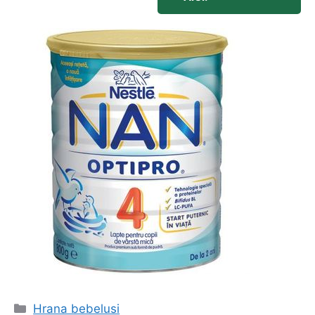
Categorii
Hrana bebelusi