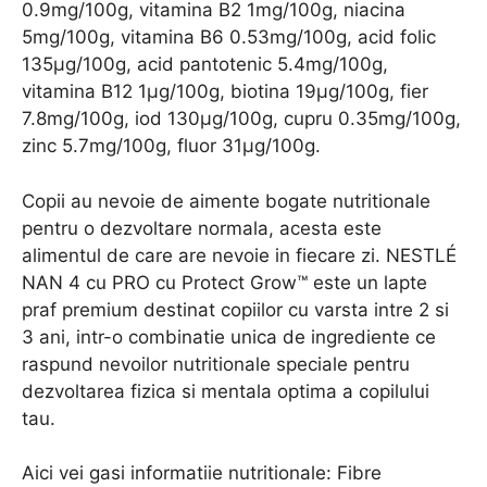
0.9mg/100g, vitamina B2 1mg/100g, niacina
5mg/100g, vitamina B6 0.53mg/100g, acid folic
135μg/100g, acid pantotenic 5.4mg/100g,
vitamina B12 1μg/100g, biotina 19μg/100g, fier
7.8mg/100g, iod 130μg/100g, cupru 0.35mg/100g,
zinc 5.7mg/100g, fluor 31μg/100g.
Copii au nevoie de aimente bogate nutritionale
pentru o dezvoltare normala, acesta este
alimentul de care are nevoie in fiecare zi. NESTLÉ
NAN 4 cu PRO cu Protect Grow™ este un lapte
praf premium destinat copiilor cu varsta intre 2 si
3 ani, intr-o combinatie unica de ingrediente ce
raspund nevoilor nutritionale speciale pentru
dezvoltarea fizica si mentala optima a copilului
tau.
Aici vei gasi informatiie nutritionale: Fibre