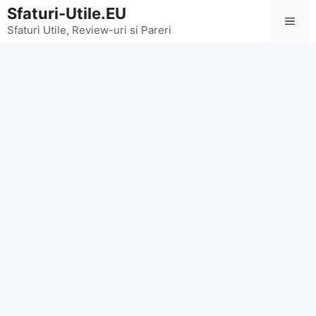
Sari
Sfaturi-Utile.EU
Men
la
Sfaturi Utile, Review-uri si Pareri
conținut