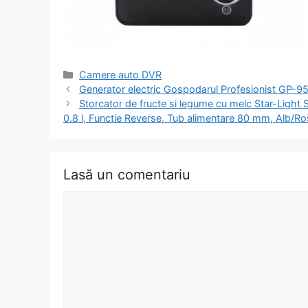
Categorii
Camere auto DVR
Navigare
Generator electric Gospodarul Profesionist GP-
în
Storcator de fructe si legume cu melc Star-Light
articol
0.8 l, Functie Reverse, Tub alimentare 80 mm, Alb/R
Lasă un comentariu
Comentariu