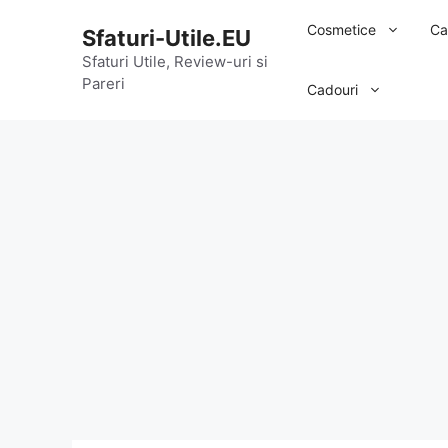
Sari
Cosmetice
Ca
Sfaturi-Utile.EU
la
conținut
Sfaturi Utile, Review-uri si
Pareri
Cadouri