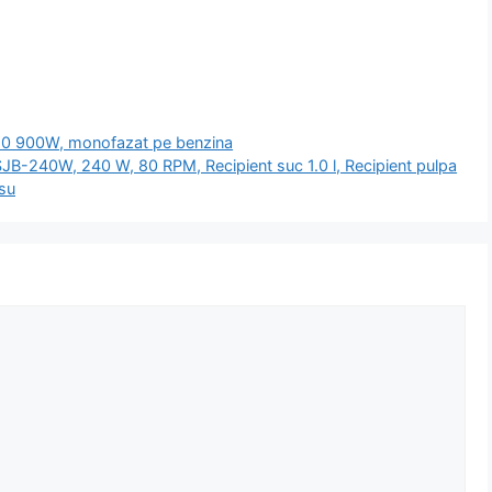
950 900W, monofazat pe benzina
 SJB-240W, 240 W, 80 RPM, Recipient suc 1.0 l, Recipient pulpa
osu