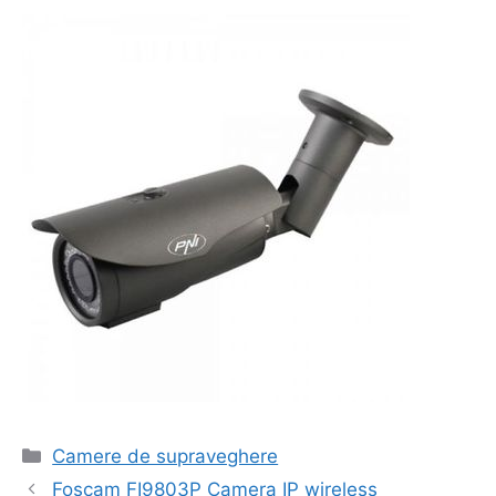
Categorii
Camere de supraveghere
Navigare
Foscam FI9803P Camera IP wireless