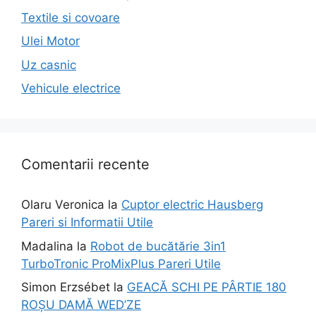
Textile si covoare
Ulei Motor
Uz casnic
Vehicule electrice
Comentarii recente
Olaru Veronica
la
Cuptor electric Hausberg
Pareri si Informatii Utile
Madalina
la
Robot de bucătărie 3in1
TurboTronic ProMixPlus Pareri Utile
Simon Erzsébet
la
GEACĂ SCHI PE PÂRTIE 180
ROȘU DAMĂ WED’ZE