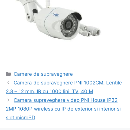
Categorii
Camere de supraveghere
Navigare
Camera de supraveghere PNI 1002CM, Lentile
în
2.8 – 12 mm, IR cu 1000 linii TV, 40 M
articol
Camera supraveghere video PNI House IP32
2MP 1080P wireless cu IP de exterior si interior si
slot microSD