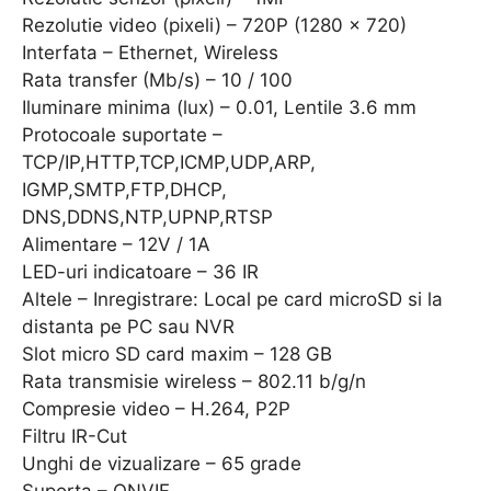
Rezolutie video (pixeli) – 720P (1280 x 720)
Interfata – Ethernet, Wireless
Rata transfer (Mb/s) – 10 / 100
Iluminare minima (lux) – 0.01, Lentile 3.6 mm
Protocoale suportate –
TCP/IP,HTTP,TCP,ICMP,UDP,ARP,
IGMP,SMTP,FTP,DHCP,
DNS,DDNS,NTP,UPNP,RTSP
Alimentare – 12V / 1A
LED-uri indicatoare – 36 IR
Altele – Inregistrare: Local pe card microSD si la
distanta pe PC sau NVR
Slot micro SD card maxim – 128 GB
Rata transmisie wireless – 802.11 b/g/n
Compresie video – H.264, P2P
Filtru IR-Cut
Unghi de vizualizare – 65 grade
Suporta – ONVIF