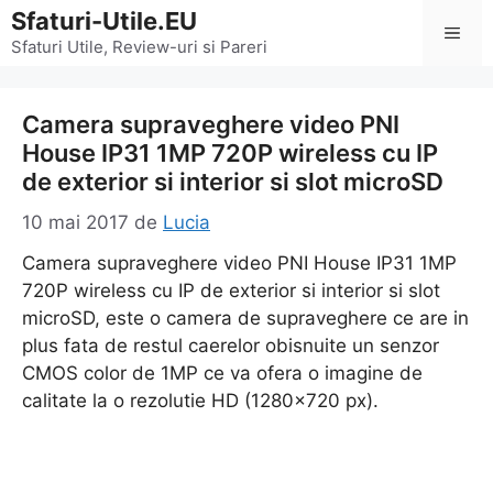
Sari
Sfaturi-Utile.EU
Men
la
Sfaturi Utile, Review-uri si Pareri
conținut
Camera supraveghere video PNI
House IP31 1MP 720P wireless cu IP
de exterior si interior si slot microSD
10 mai 2017
de
Lucia
Camera supraveghere video PNI House IP31 1MP
720P wireless cu IP de exterior si interior si slot
microSD, este o camera de supraveghere ce are in
plus fata de restul caerelor obisnuite un senzor
CMOS color de 1MP ce va ofera o imagine de
calitate la o rezolutie HD (1280×720 px).