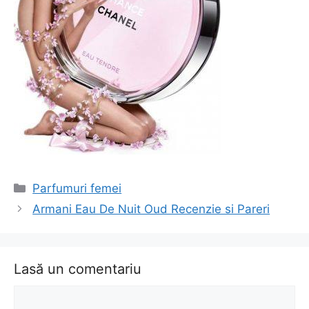
Categorii
Parfumuri femei
Navigare
Armani Eau De Nuit Oud Recenzie si Pareri
în
articol
Lasă un comentariu
Comentariu