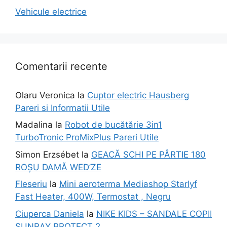
Vehicule electrice
Comentarii recente
Olaru Veronica
la
Cuptor electric Hausberg
Pareri si Informatii Utile
Madalina
la
Robot de bucătărie 3in1
TurboTronic ProMixPlus Pareri Utile
Simon Erzsébet
la
GEACĂ SCHI PE PÂRTIE 180
ROȘU DAMĂ WED’ZE
Fleseriu
la
Mini aeroterma Mediashop Starlyf
Fast Heater, 400W, Termostat , Negru
Ciuperca Daniela
la
NIKE KIDS – SANDALE COPII
SUNRAY PROTECT 2