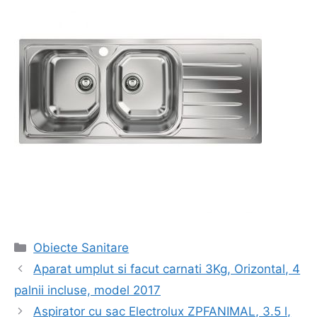
Categorii
Obiecte Sanitare
Navigare
Aparat umplut si facut carnati 3Kg, Orizontal, 4
în
palnii incluse, model 2017
articol
Aspirator cu sac Electrolux ZPFANIMAL, 3.5 l,