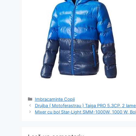
Categorii
Imbracaminte Copii
Navigare
Drujba ( Motoferastrau ) Taiga PRO 5.3CP, 2 lame
în
Mixer cu bol Star-Light SMM-1000W, 1000 W, Bol 4
articol