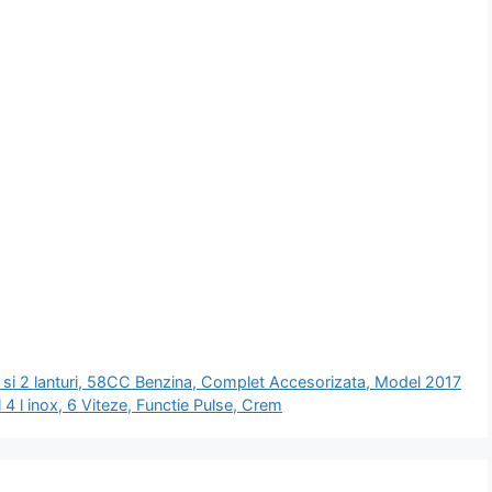
 si 2 lanturi, 58CC Benzina, Complet Accesorizata, Model 2017
 l inox, 6 Viteze, Functie Pulse, Crem