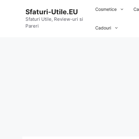
Sari
Cosmetice
Ca
Sfaturi-Utile.EU
la
conținut
Sfaturi Utile, Review-uri si
Pareri
Cadouri