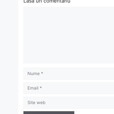
Lasă un comentariu
Comentariu
Nume
Email
Site
web