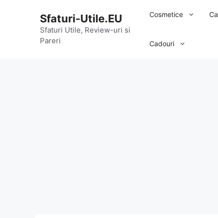
Sari
Cosmetice
Ca
Sfaturi-Utile.EU
la
conținut
Sfaturi Utile, Review-uri si
Pareri
Cadouri