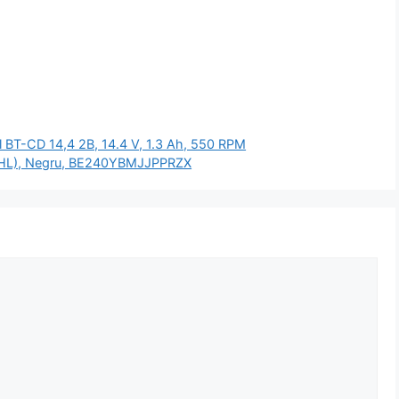
l BT-CD 14,4 2B, 14.4 V, 1.3 Ah, 550 RPM
(MHL), Negru, BE240YBMJJPPRZX