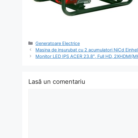
Categorii
Generatoare Electrice
Navigare
Masina de insurubat cu 2 acumulatori NiCd Einhel
în
Monitor LED IPS ACER 23.8″, Full HD, 2XHDMI
articol
Lasă un comentariu
Comentariu