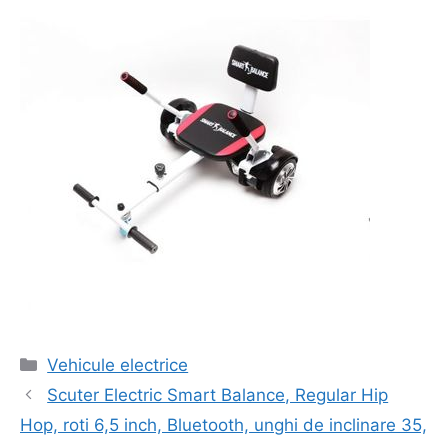
Categorii
Vehicule electrice
Navigare
Scuter Electric Smart Balance, Regular Hip
în
Hop, roti 6,5 inch, Bluetooth, unghi de inclinare 35,
articol